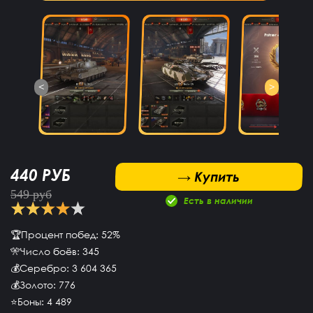
<
>
440 РУБ
 Купить
→ Купить
549 руб
Есть в наличии
🏆Процент побед: 52%
🎌Число боёв: 345
💰Серебро: 3 604 365
💰Золото: 776
⭐Боны: 4 489