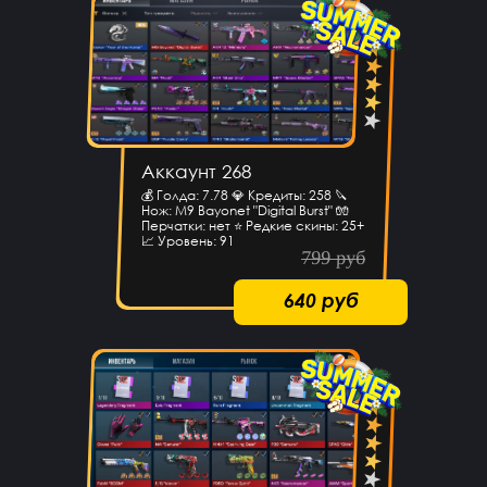
Аккаунт 268
💰 Голда: 7.78 💎 Кредиты: 258 🔪
Нож: M9 Bayonet "Digital Burst" 🧤
Перчатки: нет ⭐️ Редкие скины: 25+
📈 Уровень: 91
799 руб
640 руб