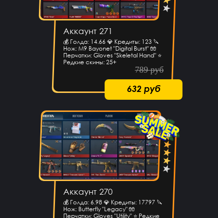
Аккаунт 271
💰 Голда: 14.66 💎 Кредиты: 123 🔪
Нож: M9 Bayonet "Digital Burst" 🧤
Перчатки: Gloves "Skeletal Hand" ⭐️
Редкие скины: 25+
789 руб
632 руб
Аккаунт 270
💰 Голда: 6.98 💎 Кредиты: 17797 🔪
Нож: Butterfly "Legacy" 🧤
Перчатки: Gloves "Utility" ⭐️ Редкие