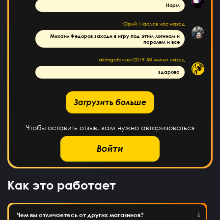
Норм
Юрий Маслов
час назад
Михаил Федоров заходи в игру под этим логином и
паролем и все
akimgotovsev2019
50 минут назад
здарова
рузить больше
Загрузить больше
Чтобы оставить отзыв, вам нужно авторизоваться
Войти
Как это работает
Чем вы отличаетесь от других магазинов?