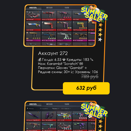
Аккаунт 272
💰 Голда: 6.53 💎 Кредиты: 183 🔪
Нож: Karambit "Scratch" 🧤
Перчатки: Gloves "Gambit" ⭐️
Редкие скины: 30+ 📈 Уровень: 106
789 руб
632 руб