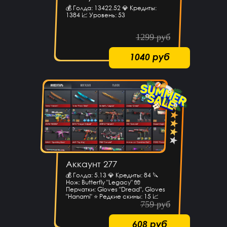
💰 Голда: 13422.52 💎 Кредиты:
1384 📈 Уровень: 53
1299 руб
1040 руб
Аккаунт 277
💰 Голда: 5.13 💎 Кредиты: 84 🔪
Нож: Butterfly "Legacy" 🧤
Перчатки: Gloves "Dread", Gloves
"Hanami" ⭐️ Редкие скины: 15 📈
759 руб
Уровень: 98
608 руб