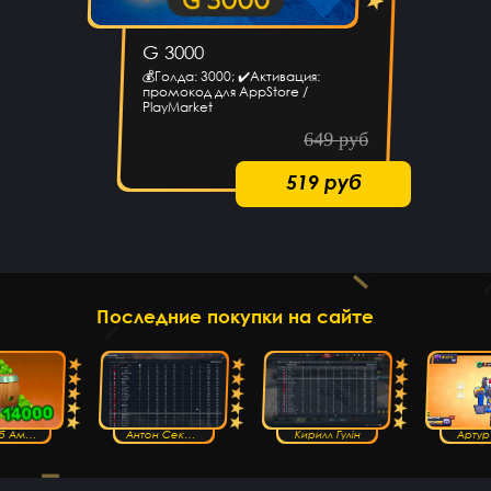
G 3000
💰Голда: 3000; ✔️Активация:
промокод для AppStore /
PlayMarket
649 руб
519 руб
Последние покупки на сайте
Сухроб Амонов
Антон Секачёв
Кирилл Гулін
Артур