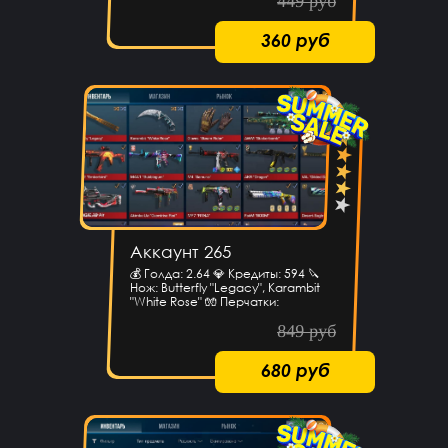
449 руб
360 руб
Аккаунт 265
💰 Голда: 2.64 💎 Кредиты: 594 🔪
Нож: Butterfly "Legacy", Karambit
"White Rose" 🧤 Перчатки:
849 руб
680 руб