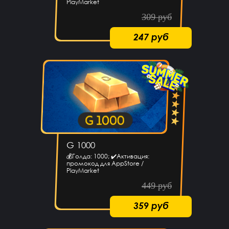
PlayMarket
309 руб
247 руб
G 1000
💰Голда: 1000; ✔️Активация:
промокод для AppStore /
PlayMarket
449 руб
359 руб