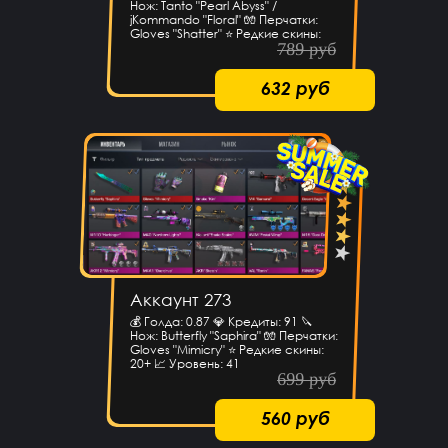
Нож: Tanto "Pearl Abyss" /
jKommando "Floral" 🧤 Перчатки:
Gloves "Shatter" ⭐️ Редкие скины:
789 руб
15+ 📈 Уровень: 40
632 руб
Аккаунт 273
💰 Голда: 0.87 💎 Кредиты: 91 🔪
Нож: Butterfly "Saphira" 🧤 Перчатки:
Gloves "Mimicry" ⭐️ Редкие скины:
20+ 📈 Уровень: 41
699 руб
560 руб