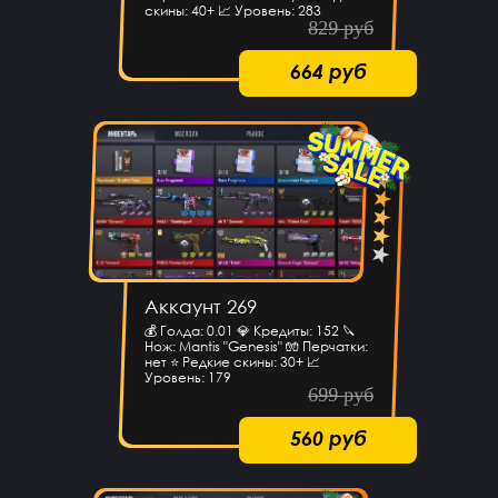
скины: 40+ 📈 Уровень: 283
829 руб
664 руб
Аккаунт 269
💰 Голда: 0.01 💎 Кредиты: 152 🔪
Нож: Mantis "Genesis" 🧤 Перчатки:
нет ⭐️ Редкие скины: 30+ 📈
Уровень: 179
699 руб
560 руб