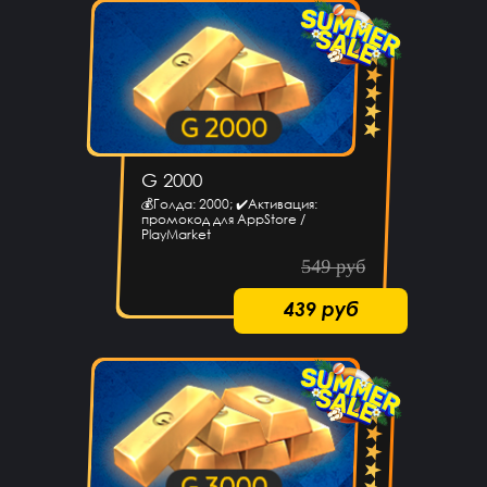
G 2000
💰Голда: 2000; ✔️Активация:
промокод для AppStore /
PlayMarket
549 руб
439 руб