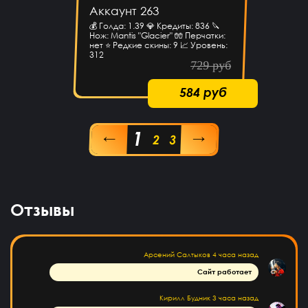
Куда пришел? На почту?
Аккаунт 263
💰 Голда: 1.39 💎 Кредиты: 836 🔪
Айнур Кулиева
8 часов назад
Нож: Mantis "Glacier" 🧤 Перчатки:
нет ⭐️ Редкие скины: 9 📈 Уровень:
Акк пришел)))
312
729 руб
Гоша Кемертелидзе
8 часов назад
ГК
584 руб
Я хз насчёт сайта. Куплю аккаунт и напишу ещё раз
обман, или нет
Daniel Abazov
6 часов назад
1
←
→
DA
2
3
куплю
Алексей Санкин
6 часов назад
норм сайт
Отзывы
Hesen Baqiri
5 часов назад
HB
Хороший сайт
Арсений Салтыков
4 часа назад
Сайт работает
Кирилл Будник
3 часа назад