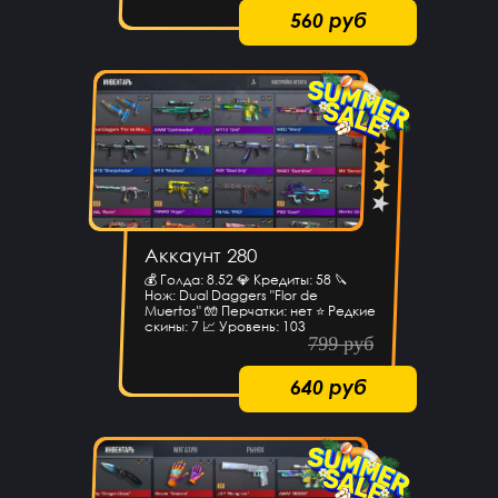
560 руб
Аккаунт 280
💰 Голда: 8.52 💎 Кредиты: 58 🔪
Нож: Dual Daggers "Flor de
Muertos" 🧤 Перчатки: нет ⭐️ Редкие
скины: 7 📈 Уровень: 103
799 руб
640 руб