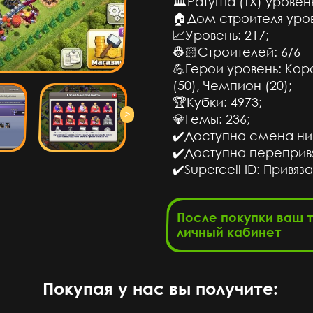
🏛Ратуша (ТХ) уровень
м ценам
🏠Дом строителя уров
📈Уровень: 217;
сов назад
👷🏻Строителей: 6/6
💪Герои уровень: Коро
 по фри
(50), Чемпион (20);
ходит😈
🏆Кубки: 4973;
>
💎Гемы: 236;
сов назад
✔️Доступна смена ни
✔️Доступна перепривя
т топ!!!
✔️Supercell ID: Привяз
сов назад
После покупки ваш 
 теперь
личный кабинет
а не на
ом лол
Покупая у нас вы получите:
сов назад