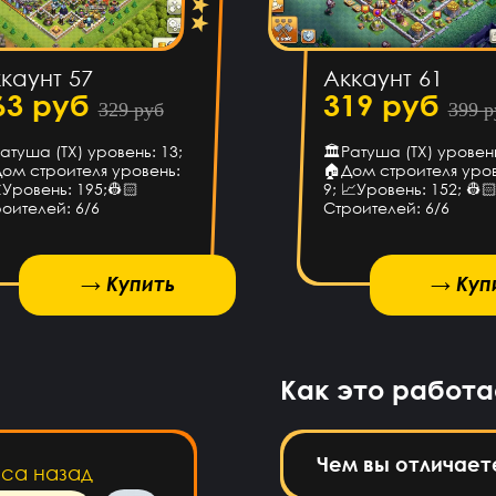
п сайт!
ЕК
каунт 57
Аккаунт 61
сов назад
63 руб
319 руб
329 руб
399 р
блему с
атуша (ТХ) уровень: 13;
🏛Ратуша (ТХ) уровень
 вечная
ом строителя уровень:
🏠Дом строителя уров
агрузка
Уровень: 195;👷🏻
9; 📈Уровень: 152; 👷
оителей: 6/6
Строителей: 6/6
сов назад
→ Купить
→ Купить
→ Куп
Топ
аса назад
Как это работа
товары!
Чем вы отличает
аса назад