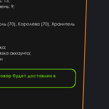
: 13;
ень: 9;
ль (70), Королева (70), Хранитель
ка;
зка аккаунта;
ан
товар будет доставлен в