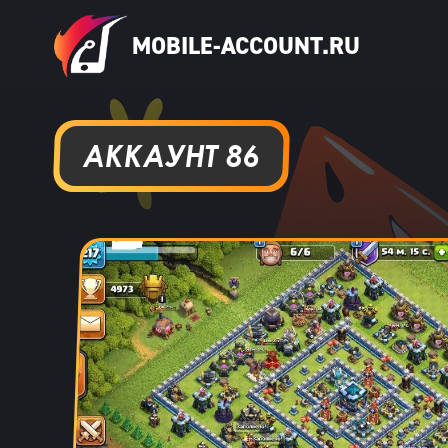
MOBILE-ACCOUNT.RU
АККАУНТ 86
Даниил Кыров
15 ча
Думаю,это правда что дают