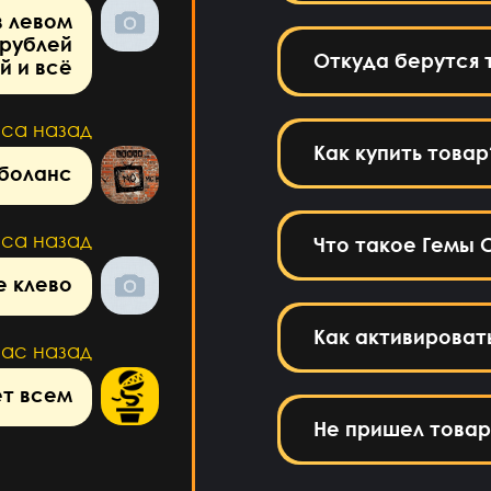
в левом
 рублей
Откуда берутся 
й и всё
аса назад
Как купить товар
 боланс
аса назад
Что такое Гемы C
е клево
Как активироват
час назад
ет всем
Не пришел товар