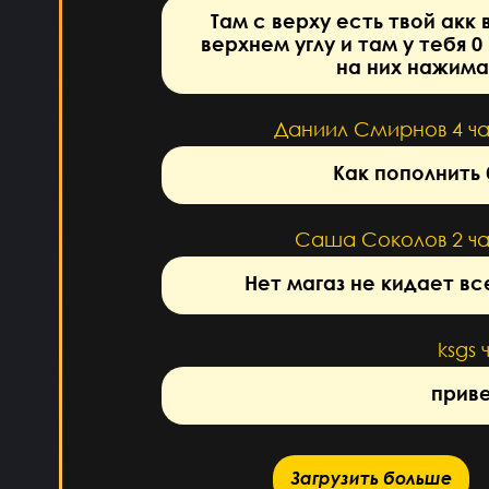
Там с верху есть твой акк 
верхнем углу и там у тебя 0
на них нажима
Даниил Смирнов
4 ч
Как пополнить
Саша Соколов
2 ч
Нет магаз не кидает вс
ksgs
прив
Загрузить больше
Загрузить больше