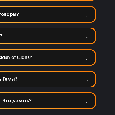
товары?
?
lash of Clans?
ь Гемы?
. Что делать?