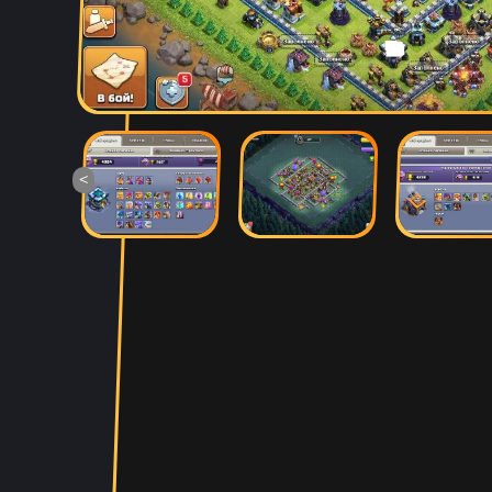
низки
Оятилло Хаитов
14 ча
Точно прям уверен уже 4 акк
фаер всё при
<
potkukocta
13 ча
Сай
Макс Коробков
12 ча
Топчик. Акк пришел
рублуюсь на нормальном 
дешманск
Антон Трофимов
11 ча