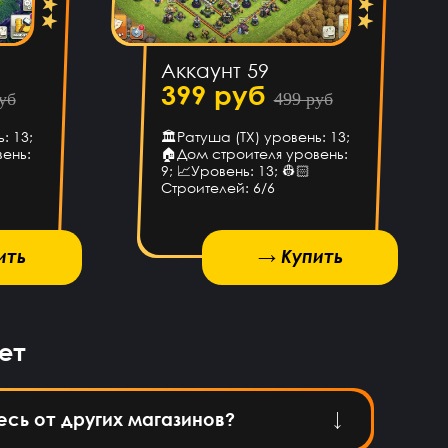
Аккаунт 59
399 руб
уб
499 руб
: 13;
🏛Ратуша (ТХ) уровень: 13;
ень:
🏠Дом строителя уровень:

9; 📈Уровень: 13; 👷🏻
Строителей: 6/6
ить
→ Купить
→ Купить
ет
есь от других магазинов?