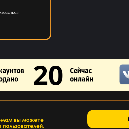
изоваться
20
каунтов
Сейчас
одано
онлайн
База знаний →
емам вы можете
 пользователей.