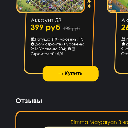
То
Аккаунт 53
Ак
Илья Чупраков
6 ча
399 руб
2
499 руб
Подскажите как решить про
🏛Ратуша (ТХ) уровень: 13;
🏛Р
оплатой через телефон,
🏠Дом строителя уровень:
🏠Д
з
9; 📈Уровень: 204; 👷🏻
9;
Строителей: 6/6
Стр
Артём Пащенко
5 ча
→ Купить
→ Купить
→ Купить
Vladimir Shumskiy
4 ч
Отзывы
Классный сайт и 
Rimma Margaryan
3 ч