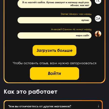
ГК
Я хз насчёт сайта. Куплю аккаунт и напишу ещё раз
обман, или нет
Daniel Abazov
час назад
DA
куплю
Алексей Санкин
46 минут назад
норм сайт
рузить больше
Загрузить больше
Чтобы оставить отзыв, вам нужно авторизоваться
Войти
Как это работает
Чем вы отличаетесь от других магазинов?