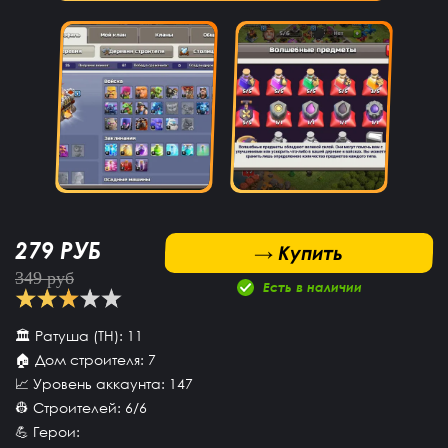
279 РУБ
 Купить
→ Купить
349 руб
Есть в наличии
🏛 Ратуша (TH): 11
🏠 Дом строителя: 7
📈 Уровень аккаунта: 147
👷 Строителей: 6/6
💪 Герои: